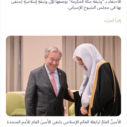
الاحتفاء بـ "وثيقة مكة المكرمة" بوصفها أوّلَ وثيقةٍ إسلاميةٍ يُحتفى
بها في مجلس الشيوخ الإسباني.
إقرأ المزيد
الأمينُ العامّ لرابطة العالم الإسلامي يلتقي الأمينَ العام للأمم المتحدة