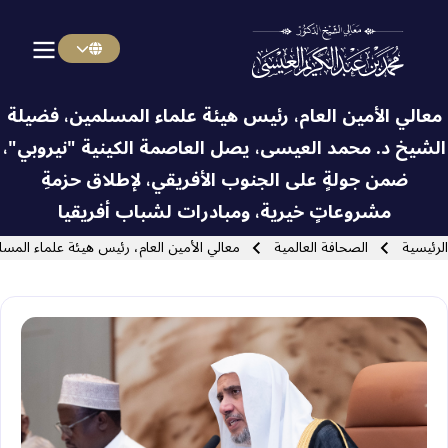
Menu Arabi
Skip to main navigatio
معالي الأمين العام، رئيس هيئة علماء المسلمين، فضيلة
الشيخ د. ⁧‫محمد العيسى‬⁩، يصل العاصمة الكينية "نيروبي"،
ضمن جولةٍ على الجنوب الأفريقي، لإطلاق حزمةِ
Close search
مشروعاتٍ خيرية، ومبادرات لشباب أفريقيا
سار التنقل
الرئيسية
الصحافة العالمية
معالي الأمين العام، رئيس هيئة علماء الم‫‬