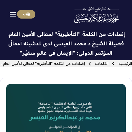
Menu Arabi
Skip to main navigatio
‏إضاءات من الكلمة "التأطيرية" لمعالي الأمين العام،
فضيلة الشيخ د.⁧‫محمد العيسى‬⁩‬⁩ لدى تدشينه أعمالَ
المؤتمر الدولي: "الإيمان في عالمٍ متغيِّر"
Close search
سار التنقل
الرئيسية
الكلمات
‏إضاءات من الكلمة "التأطيرية" لمعالي الأمين العام،‫‬‬