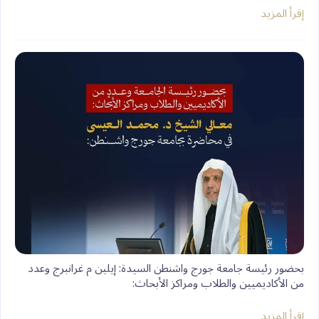
إقرأ المزيد
‏بحضور رئيسة جامعة جورج واشنطن السيدة: إيلين م غرانبرج وعدد
من الأكاديميين والطلاب ومراكز الأبحاث:
إقرأ المزيد