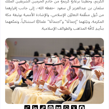
الكريم، وحظيتا برعايةٍ كريمةٍ من خادم الحرمين الشريفين الملك
سلمان بن عبدالعزيز آل سعود -حفظه الله-، إلى جانب إقرارِهما
من دُوَل منظّمة التعاوُن الإسلامي، والإشادة الأممية بوثيقة مكة
المكرمة، ونيْلهما "إجماعًا" و"اجتماعًا" علمائيًّا استثنائياً، وتمتّعهما
بتأييدِ كافّة المذاهب والطوائف الإسلامية.
S
L
C
P
G
W
X
F