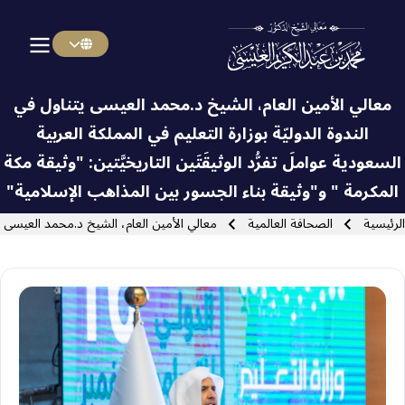
Menu Arabi
Skip to main navigatio
معالي الأمين العام، الشيخ د.محمد العيسى‬⁩‬⁩ يتناول في
الندوة الدوليّة بوزارة التعليم في المملكة العربية
السعودية عواملَ تفرُّد الوثيقَتَين التاريخيَّتين: "⁧‫وثيقة مكة
Close search
المكرمة ‬⁩" و"وثيقة بناء الجسور بين المذاهب الإسلامية"
سار التنقل
الرئيسية
الصحافة العالمية
معالي الأمين العام، الشيخ د.محمد العيسى‬⁩‬⁩ يت‫