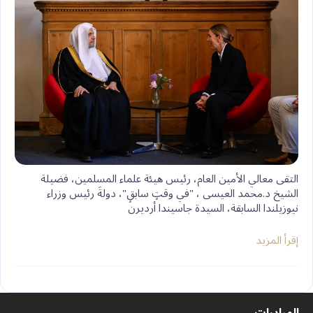
التقى معالي الأمين العام، رئيس هيئة علماء المسلمين، فضيلة
الشيخ د.⁧‫محمد العيسى‬⁩ ‬⁩، "في وقتٍ سابقٍ"، دولةَ رئيس وزراء
نيوزيلندا السابقة، السيدة جاسيندا أرديرن
إقرأ المزيد