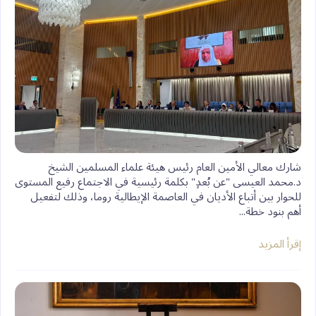
n
k
s
p
k
t
‏شارك معالي الأمين العام رئيس هيئة علماء المسلمين الشيخ
د.⁧‫محمد العيسى‬⁩‬⁩ "عن بُعدٍ" بكلمة رئيسية في الاجتماع رفيع المستوى
للحوار بين أتباع الأديان في العاصمة الإيطالية روما، وذلك لتفعيل
أهم بنود خطة...
إقرأ المزيد