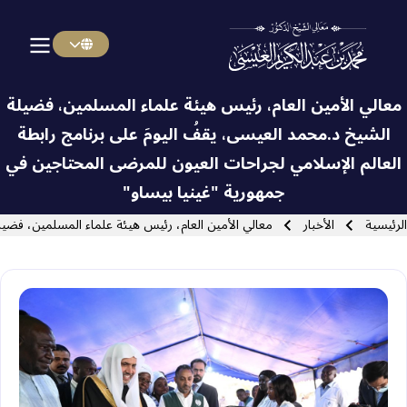
Menu Arabi
Skip to main navigatio
‏معالي الأمين العام، رئيس هيئة علماء المسلمين، فضيلة
الشيخ د.⁧‫محمد العيسى‬⁩‬⁩، يقفُ اليومَ على برنامج ⁧‫رابطة
العالم الإسلامي‬⁩ لجراحات العيون للمرضى المحتاجين في
Close search
جمهورية "غينيا بيساو"
سار التنقل
الرئيسية
الأخبار
‏معالي الأمين العام، رئيس هيئة علماء المسلمين، فضي‫‬‬‫‬