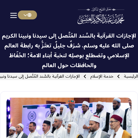
Menu Arabi
Skip to main navigatio
‏الإجازات القرآنية بالسَّند المُتَّصل إلى سيدنا ونبينا الكريم
صلى الله عليه وسلم، شرَفٌ جليلٌ تعتَزُّ به ⁧‫رابطة العالم
الإسلامي‬⁩ وتضطلع بوصلِه لنخبة أبناء الامة؛ الحُفّاظ
Close search
والحافظات حول العالم
سار التنقل
الرئيسية
خدمة الإسلام
‏الإجازات القرآنية بالسَّند المُتَّصل إلى سيدنا و‫‬