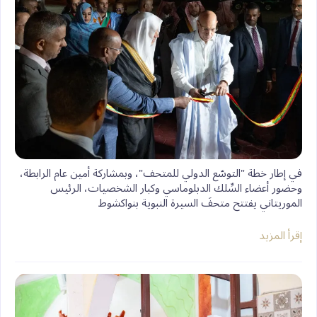
I
n
e
p
o
n
k
s
p
k
t
في إطار خطة "التوسّع الدولي للمتحف"، وبمشاركة أمين عام الرابطة،
وحضور أعضاء السِّلك الدبلوماسي وكبار الشخصيات، الرئيس
الموريتاني يفتتح متحفَ السيرة النبوية بنواكشوط
إقرأ المزيد