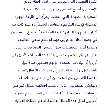
الفترة القصيرة التي قضاها على رأس رابطة العالم
الإسلامي، أصبح العيسى يرمز إلى المملكة العربية
السعودية الجديدة، التي انتقلت بجرأة إلى طليعة الجهود
المبذولة لإرساء التفاهم والتعايش السلمي، والشراكات بين
أديان العالم وثقافاته وشعوبه المختلفة." "يتطلع المسلمون
في جميع أنحاء العالم إلى مهد الإسلام لتلقي التعاليم،
وعندما تُدين شخصيات مثل العيسى التصريحات التي
تنكر الهولوكوست، وتحتضن علنًا قادة الديانات الأخرى في
أوروبا أو الولايات المتحدة، فإنهم يقدمون مثالًا قويًا
للمستقبل، وكذلك الحاضر. إن مثل هذه الأفعال تساند
الغالبية العظمى من المعتدلين في البلدان الإسلامية،
وتهمّش المتطرفين الذين دنست أفعالهم بشكل غير مبرر
سمعة العقيدة النبيلة". "قيادات مثل العيسى هم سفراء
أصليون لمثل هذه الحملة العالمية. لتنعم المملكة العربية