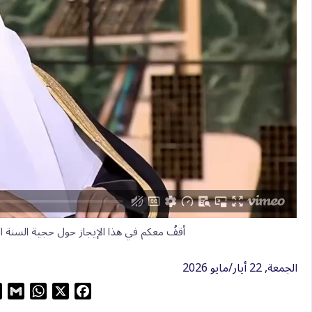
أقفُ معكم في هذا الإيجاز حول حجية السنة النبوي
الجمعة, 22 أيار/مايو 2026
G
W
X
F
m
h
a