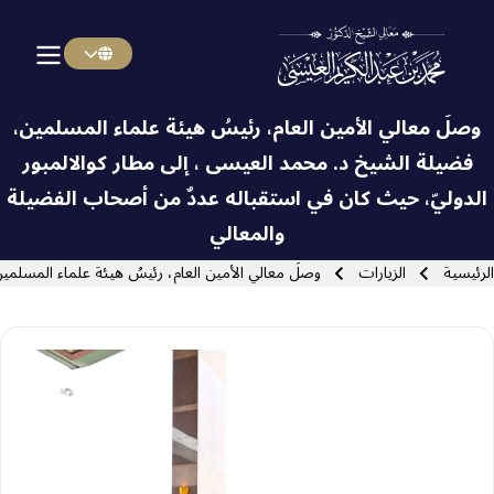
Menu Arabi
Skip to main navigatio
وصلَ معالي الأمين العام، رئيسُ هيئة علماء المسلمين،
فضيلة الشيخ د.⁧‫ محمد العيسى‬⁩ ‬⁩، إلى مطار كوالالمبور
الدوليّ، حيث كان في استقباله عددٌ من أصحاب الفضيلة
Close search
والمعالي
سار التنقل
الرئيسية
الزيارات
وصلَ معالي الأمين العام، رئيسُ هيئة علماء المسلم‫‬‬