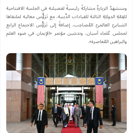
‏وستشهدُ الزيارةُ مشاركةً رئيسيةً لفضيلته في الجلسة الافتتاحية
للقِمّةِ الدوليّةِ الثالثة للقيادات الدِّينية، مع تَرَؤُّس معاليه لملتقاها
الشبابيّ العالميّ المُصاحِب، إضافةً إلى تَرَؤُّس الاجتماع الرابع
لمجلس عُلماء آسيان، وتدشين مؤتمر «الإيمان في ضوء العلم
والبراهين المُعاصرة».