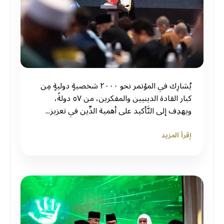
يُشارِك في المؤتمر نحو ٢٠٠٠ شخصيةٍ دوليةٍ مِن
كبار القادة الدينيين والمفكرين، من ٥٧ دولةً،
ويهدِف إلى التَّأكيد على أهمية الدِّين في تعزيز...
إقرأ المزيد