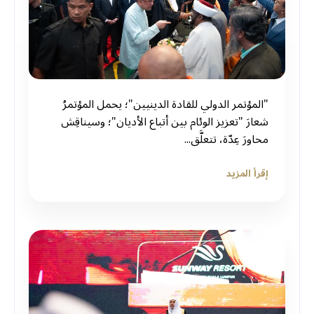
"المؤتمر الدولي للقادة الدينيين"؛ يحمل المؤتمرُ
شعارَ "تعزيز الوئام بين أتباع الأديان"؛ وسيناقِش
محاورَ عِدّة، تتعلَّق...
إقرأ المزيد