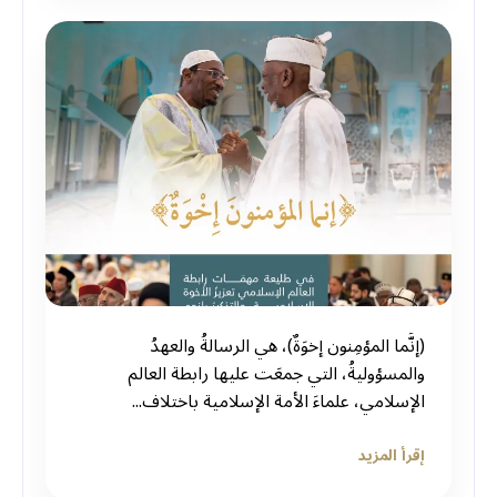
(إنَّما المؤمِنون إخوَةٌ)، هي الرسالةُ والعهدُ
والمسؤوليةُ، التي جمعَت عليها ⁧‫رابطة العالم
الإسلامي‬⁩، علماءَ الأمة الإسلامية باختلاف...
إقرأ المزيد