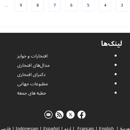
صفحه
صفحه
صفحه
صفحه
صفحه
صفحه
صفحه
…
9
8
7
6
5
4
3
Pagination
لینک‌ها
افتخارات و جوایز
مدال‌های افتخاری
دکترای افتخاری
مطبوعات جهانی
خطبه های جمعه
لعربية
|
Français
English
|
|
اردو
|
Español
|
Indonesian
|
فارسي