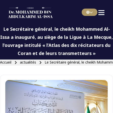
menu french
Skip to main navigation
Le Secrétaire général, le cheikh Mohammed Al-
Issa a inauguré, au siège de la Ligue à La Mecque,
l’ouvrage intitulé « l’Atlas des dix récitateurs du
Fermer la recherche
Coran et de leurs transmetteurs »
Fil d'Ariane
Accueil
actualités
Le Secrétaire général, le cheikh Mohammed 