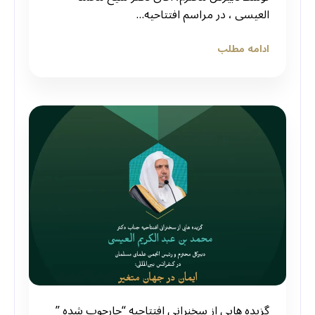
العيسى ، در مراسم افتتاحیه…
ادامه مطلب
گزیده هایی از سخنرانی افتتاحیه “چارچوب شده ”