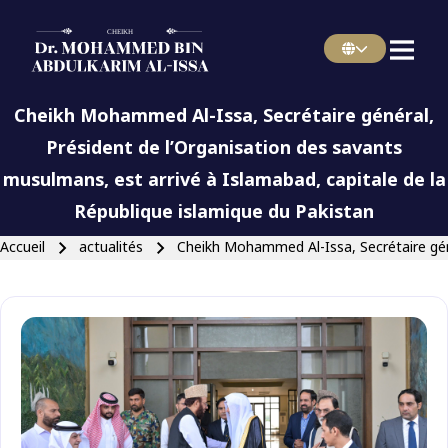
menu french
Skip to main navigation
Cheikh Mohammed Al-Issa, Secrétaire général,
Président de l’Organisation des savants
musulmans, est arrivé à Islamabad, capitale de la
Fermer la recherche
République islamique du Pakistan
Fil d'Ariane
Accueil
actualités
Cheikh Mohammed Al-Issa, Secrétaire génér