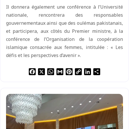
Il donnera également une conférence à l’Université
nationale, rencontrera des responsables
gouvernementaux ainsi que des oulémas pakistanais,
et participera, aux côtés du Premier ministre, à la
conférence de l’Organisation de la coopération
islamique consacrée aux femmes, intitulée : « Les
défis et les perspectives d’avenir ».
F
X
W
G
P
C
L
S
a
h
m
i
o
i
h
c
a
a
n
p
n
a
e
t
i
t
y
k
r
b
s
l
e
L
e
e
o
A
r
i
d
o
p
e
n
I
k
p
s
k
n
t