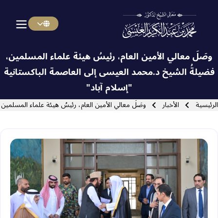
Menu Arabi
Skip to main navigatio
وصَلَ معالي الأمين العام، رئيسُ هيئة علماء المسلمين،
فضيلةُ الشيخ د.⁧‫محمد العيسى‬⁩‬⁩ إلى العاصمة الباكستانية
"إسلام آباد"
Close search
سار التنقل
الرئيسية
الأخبار
وصَلَ معالي الأمين العام، رئيسُ هيئة علماء المسلمين‫‬‬