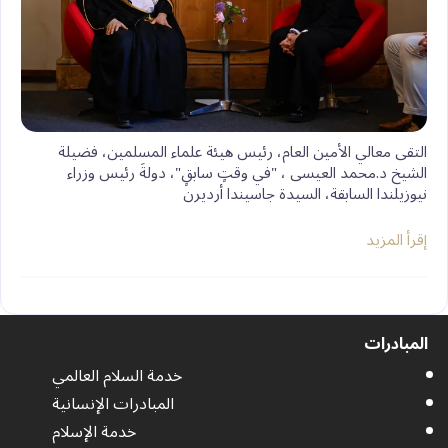
التقى معالي الأمين العام، رئيس هيئة علماء المسلمين، فضيلة
الشيخ د.⁧‫محمد العيسى‬⁩ ‬⁩، "في وقتٍ سابقٍ"، دولةَ رئيس وزراء
نيوزيلندا السابقة، السيدة جاسيندا أرديرن
إقرأ المزيد
المبادرات
خدمة السلام العالمي
المبادرات الإنسانية
خدمة الإسلام