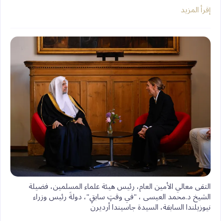
إقرأ المزيد
التقى معالي الأمين العام، رئيس هيئة علماء المسلمين، فضيلة
الشيخ د.⁧‫محمد العيسى‬⁩ ‬⁩، "في وقتٍ سابقٍ"، دولةَ رئيس وزراء
نيوزيلندا السابقة، السيدة جاسيندا أرديرن