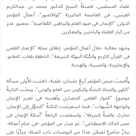
علماء المسلمين، فضيلةُ الشيخ الدكتور محمد بن عبدالكريم
العيسى، في العاصمة الماليزية "كوالالمبور"، أعمالَ المؤتمر
الدولي: "الإيمان في ضوء العلم والبراهين المُعاصِرة"، بحضور عددٍ
من كبار العلماء والباحثين والمفكرين.
‏وشهِد معاليه -خلالَ أعمال المؤتمر- إطلاقَ مجلة "الإعجاز العلمي
في القرآن الكريم والسُّنّة النبويّة الشريفة"، الناطقةِ بلغات: الملايو،
والإنجليزية، والصينية، والهندية.
وأُقيمتْ ضمنَ المؤتمَر أربعُ جلساتٍ علمية، ناقشَت الأُولى مسألة
"الكون والحياة: النشأة والتكوين بين العلم والوحي"، وبحثَت الثانيةُ
موضوعَ "الحوار العلمي الحضاري وأهميته في تعزيز الإيمان
ومُواجهة الشُّبهات"، فيما استعرضَت الثالثةُ "التحوُّل إلى الإيمان:
تجاربُ عالميةٌ مُشرِقة"، واستقصَت الرابعةُ "أسئلةَ الإيمان في
عصر الذكاء الاصطناعي"، ثم صدَر عن المؤتمر -في ختام أعماله-
بيانٌ ختاميٌّ تَضمَّنَ عددًا من التوصيات ذات الصلة، مركّزًا على