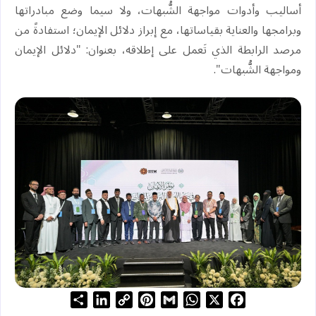
أساليب وأدوات مواجهة الشُّبهات، ولا سيما وضع مبادراتها
وبرامجها والعناية بقياساتها، مع إبراز دلائل الإيمان؛ استفادةً من
مرصد الرابطة الذي تَعمل على إطلاقه، بعنوان: "دلائل الإيمان
ومواجهة الشُّبهات".
S
L
C
P
G
W
X
F