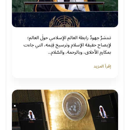
‏تنتشرُ جهودُ ⁧‫رابطة العالم الإسلامي‬⁩ حولَ العالم؛
لإيضاح حقيقة الإسلام وترسيخ قِيَمه، التي جاءت
بمكارم الأخلاق، وبالرحمة، والسّلام...
إقرأ المزيد