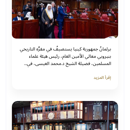
برلمانُ جمهورية كينيا يستضيفُ في مقرِّه التاريخي
بنيروبي معالي الأمين العام، رئيس هيئة علماء
المسلمين، فضيلة الشيخ د.⁧‫محمد العيسى‬⁩، في...
إقرأ المزيد