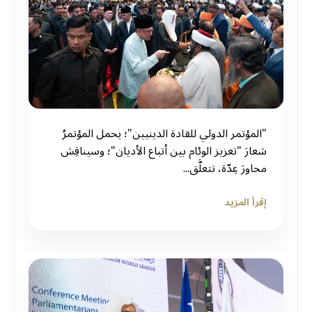
"المؤتمر الدولي للقادة الدينيين"؛ يحمل المؤتمرُ
شعارَ "تعزيز الوئام بين أتباع الأديان"؛ وسيناقِش
محاورَ عِدّة، تتعلَّق...
إقرأ المزيد