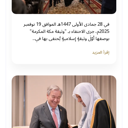
في 28 جمادى الأولى 1447هـ الموافق 19 نوفمبر
2025م، جرى الاحتفاء بـ "وثيقة مكة المكرمة"
بوصفها أوّلَ وثيقةٍ إسلاميةٍ يُحتفى بها في...
إقرأ المزيد