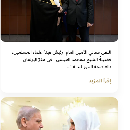
التقى معالي الأمين العام، رئيسُ هيئة علماء المسلمين،
فضيلةُ الشيخ د.⁧‫محمد العيسى‬⁩ ‬⁩، في مقرّ البرلمان
بالعاصمة النيوزيلندية "...
إقرأ المزيد