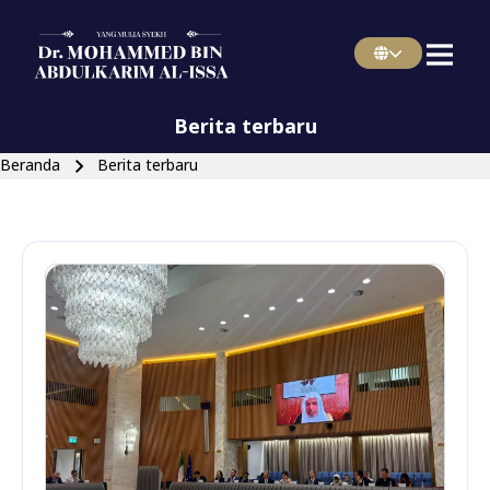
Menu Indonesian
Skip to main navigation
Berita terbaru
Breadcrumb
Beranda
Berita terbaru
Close search