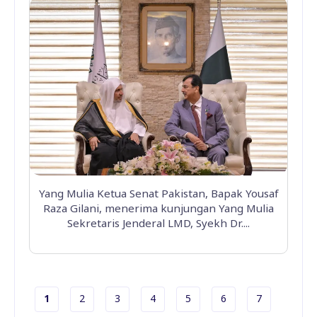
Yang Mulia Ketua Senat Pakistan, Bapak Yousaf
Raza Gilani, menerima kunjungan Yang Mulia
Sekretaris Jenderal LMD, Syekh Dr....
Halaman sekarang
Halaman
Halaman
Halaman
Halaman
Halaman
Halaman
1
2
3
4
5
6
7