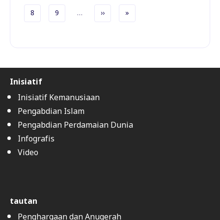
Pagination
Halaman
Halaman
Halaman berikutnya
Halaman terakhir
8
9
…
››
»
Inisiatif
Inisiatif Kemanusiaan
Pengabdian Islam
Pengabdian Perdamaian Dunia
Infografis
Video
tautan
Penghargaan dan Anugerah