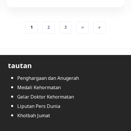
Halaman sekarang
Halaman
Halaman
Halaman berikutnya
Halaman terakhir
1
2
3
››
»
Pagination
tautan
Penghargaan dan Anugerah
Medali Kehormatan
Gelar Doktor Kehormatan
Liputan Pers Dunia
Khotbah Jumat