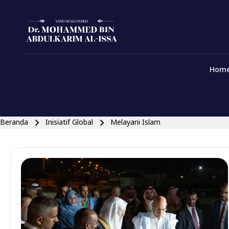
Menu Indonesian
Skip to main navigation
Hom
Close search
Breadcrumb
Beranda
Inisiatif Global
Melayani Islam