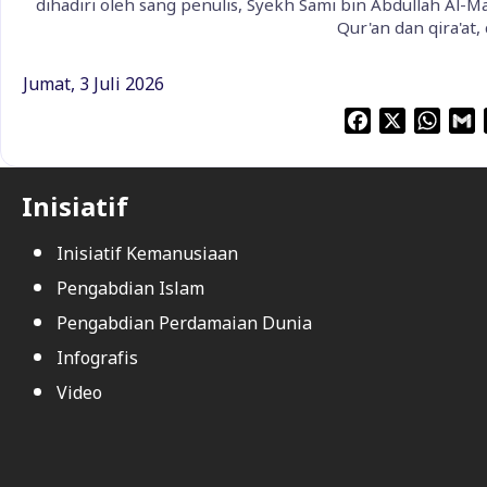
dihadiri oleh sang penulis, Syekh Sami bin Abdullah Al-M
Qur'an dan qira'at,
Jumat, 3 Juli 2026
F
X
W
a
h
c
a
a
e
t
i
Inisiatif
b
s
l
o
A
Inisiatif Kemanusiaan
o
p
Pengabdian Islam
k
p
Pengabdian Perdamaian Dunia
Infografis
Video