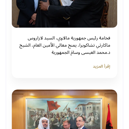
‏فخامة رئيس جمهورية مالاوي، السيد لازاروس
ماكارثي تشاكويرا، يمنح معالي الأمين العام، الشيخ
د.⁧‫محمد العيسى‬⁩ وسامَ الجمهورية
إقرأ المزيد