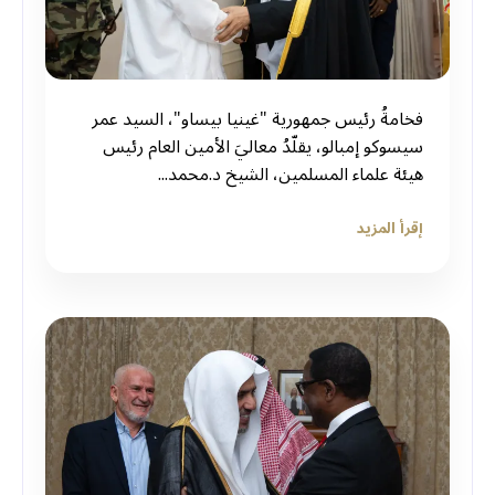
فخامةُ رئيس جمهورية "غينيا بيساو"، السيد عمر
سيسوكو إمبالو، يقلّدُ معاليَ الأمين العام رئيس
هيئة علماء المسلمين، الشيخ د.⁧‫محمد...
إقرأ المزيد