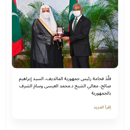
قلّدَ فخامة رئيس جمهورية المالديف، السيد إبراهيم
صالح، معالي الشيخ د.محمد العيسى‬⁩ وسامَ الشرف
بالجمهورية
إقرأ المزيد