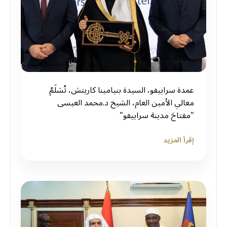
‏عمدة سراييفو، السيدة بنيامينا كاريتش، تُسَلِّمُ
معالي الأمين العام، الشيخ د.⁧‫محمد العيسى‬⁩
"مفتاحَ مدينة سراييفو"
إقرأ المزيد