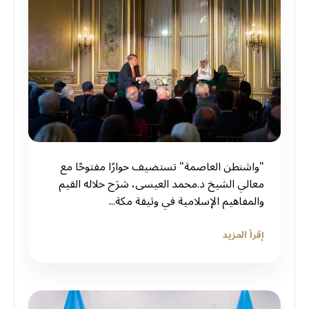
"واشنطن العاصمة" تستضيف حوارًا مفتوحًا مع
معالي الشيخ د.⁧‫محمد العيسى‬⁩، شرَح خلاله القيم
والمفاهيم الإسلامية في ⁧‫وثيقة مكة...
إقرأ المزيد