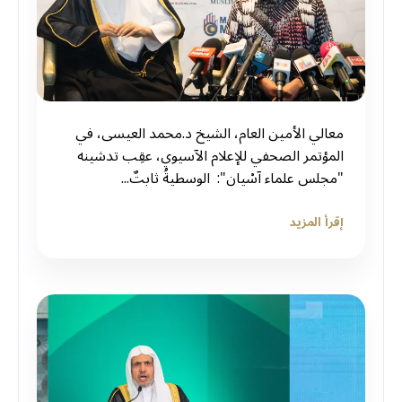
معالي الأمين العام، الشيخ د.⁧‫محمد العيسى‬⁩، في
المؤتمر الصحفي للإعلام الآسيوي، عقِب تدشينه
"مجلس علماء آسْيان": ‏ الوسطيةُ ثابتٌ...
إقرأ المزيد