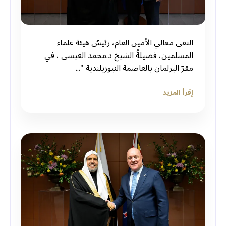
التقى معالي الأمين العام، رئيسُ هيئة علماء
المسلمين، فضيلةُ الشيخ د.⁧‫محمد العيسى‬⁩ ‬⁩، في
مقرّ البرلمان بالعاصمة النيوزيلندية "...
إقرأ المزيد