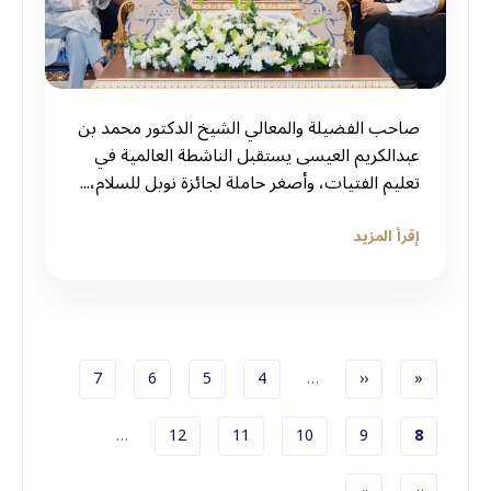
صاحب الفضيلة والمعالي الشيخ الدكتور محمد بن
عبدالكريم العيسى يستقبل الناشطة العالمية في
تعليم الفتيات، وأصغر حاملة لجائزة نوبل للسلام،...
إقرأ المزيد
الصفحة الأولى
الصفحة السابقة
الصفحة
الصفحة
الصفحة
الصفحة
7
6
5
4
…
‹‹
«
الصفحة الحاليّة
الصفحة
الصفحة
الصفحة
الصفحة
…
12
11
10
9
8
ترقيم الصفحات