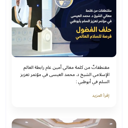
مقتطفاتٌ من كلمة معالي أمين عام ⁧رابطة العالم
الإسلامي⁩ الشيخ د. ⁧محمد العيسى⁩ في مؤتمر ⁧تعزيز
السلم⁩ في ⁧أبوظبي⁩ :
إقرأ المزيد