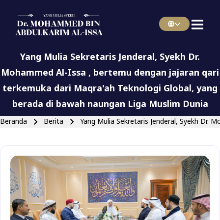
Menu Indonesian
Skip to main navigation
Yang Mulia Sekretaris Jenderal, Syekh Dr.
Mohammed Al-Issa , bertemu dengan jajaran qari
terkemuka dari Maqra'ah Teknologi Global, yang
Close search
berada di bawah naungan Liga Muslim Dunia
Breadcrumb
Beranda
Berita
Yang Mulia Sekretaris Jenderal, Syekh Dr. 