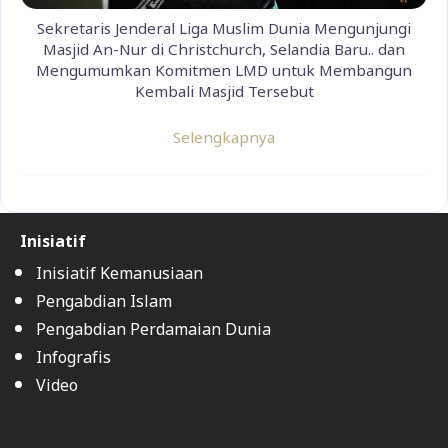
Sekretaris Jenderal Liga Muslim Dunia Mengunjungi
Masjid An-Nur di Christchurch, Selandia Baru.. dan
Mengumumkan Komitmen LMD untuk Membangun
Kembali Masjid Tersebut
Selengkapnya
Inisiatif
Inisiatif Kemanusiaan
Pengabdian Islam
Pengabdian Perdamaian Dunia
Infografis
Video