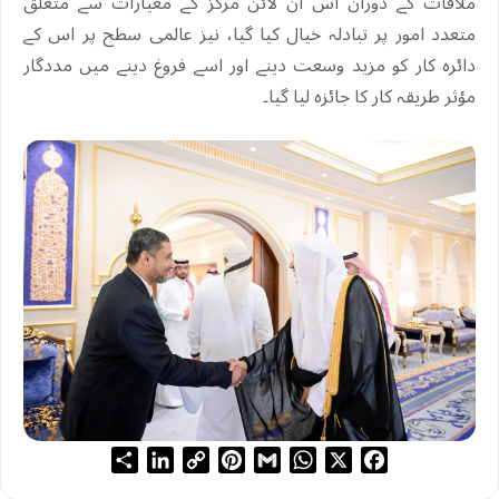
ملاقات کے دوران اس آن لائن مرکز کے معیارات سے متعلق
متعدد امور پر تبادلہ خیال کیا گیا، نیز عالمی سطح پر اس کے
دائرہ کار کو مزید وسعت دینے اور اسے فروغ دینے میں مددگار
مؤثر طریقہ کار کا جائزہ لیا گیا۔
S
L
C
P
G
W
X
F
h
i
o
i
m
h
a