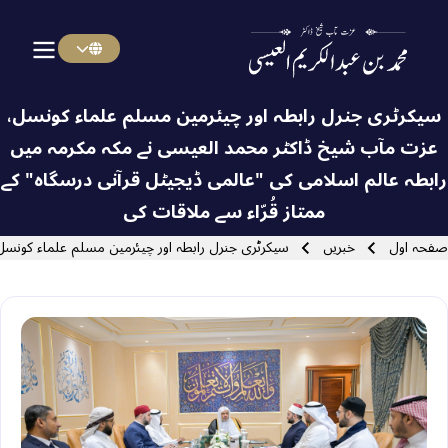
menu urd
Skip to main navigatio
سیکرٹری جنرل رابطہ اور چیئرمین مسلم علماء کونسل،
عزت مآب شیخ ڈاکٹر محمد العیسی نے مکہ مکرمہ میں
رابطہ عالم اسلامی کی "عالمی ڈیجیٹل قرآنی درسگاہ" کے
Close search
ممتاز قُرّاء سے ملاقات کی
Breadcrum
صفحہ اول
خبریں
سیکرٹری جنرل رابطہ اور چیئرمین مسلم علماء کونسل،