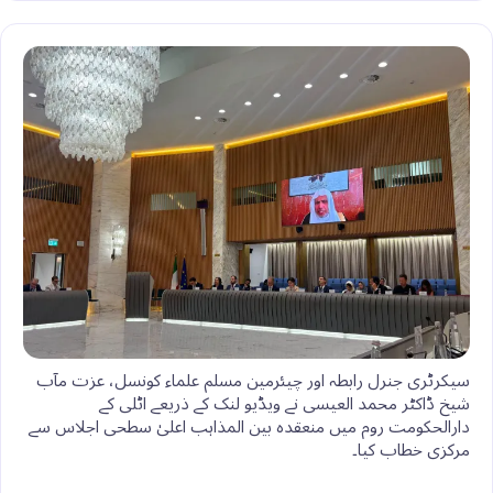
a
n
p
n
a
a
c
r
k
y
t
i
t
e
e
e
L
e
l
s
b
d
i
r
A
o
I
n
e
p
o
n
k
s
p
k
t
سیکرٹری جنرل رابطہ اور چیئرمین مسلم علماء کونسل، عزت مآب
شیخ ڈاکٹر محمد العیسی نے ویڈیو لنک کے ذریعے اٹلی کے
دارالحکومت روم میں منعقدہ بین المذاہب اعلیٰ سطحی اجلاس سے
مرکزی خطاب کیا۔