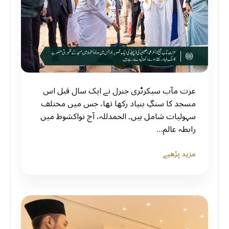
عزت مآب سیکرٹری جنرل نے ایک سال قبل اس
مسجد کا سنگِ بنیاد رکھا تھا، جس میں مختلف
سہولیات شامل ہیں۔ الحمدللہ، آج نواکشوط میں
رابطہ عالم…
مزید پڑھیے