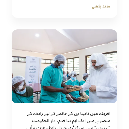
مزید پڑھیے
افریقہ میں نابینا پن کے خاتمے کے لیے رابطہ کے
منصوبے میں ایک اہم نیا قدم، دار الحکومت
”نیروبی“ میں سیکرٹری جنرل رابطہ عزت مآب