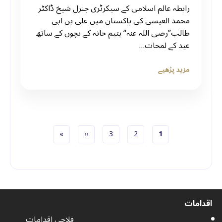
رابطہ عالم اسلامی کے سیکرٹری جنرل شیخ ڈاکٹر
محمد العیسی کی پاکستان میں علی بن ابی
طالب”رضی اللہ عنہ“ یتیم خانہ کے بچوں کے ساتھ
عید کے لمحات…
مزید پڑھیے
صفحہ
Current page
صفحہ
Next page
Last page
»
››
3
2
1
Pagination
اقدامات
فلاحی اقدامات