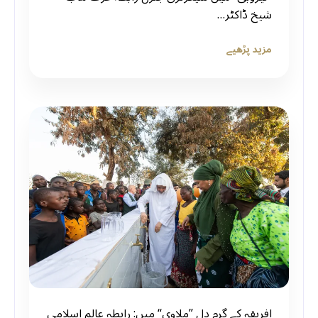
شیخ ڈاکٹر…
مزید پڑھیے
افریقہ کے گرم دل ”ملاوی“ میں: رابطہ عالم اسلامی