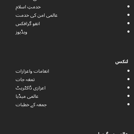
خدمتِ اسلام
عالمی امن کی خدمت
انفو گرافکس
ویڈیوز
لنکس
انعامات واعزازات
تمغہ جات
اعزازی ڈاکٹریٹ
عالمی میڈیا
جمعہ کے خطبات