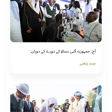
آج، جمہوریہ گنی بساؤ کے دورے کے دوران:
مزید پڑھیے