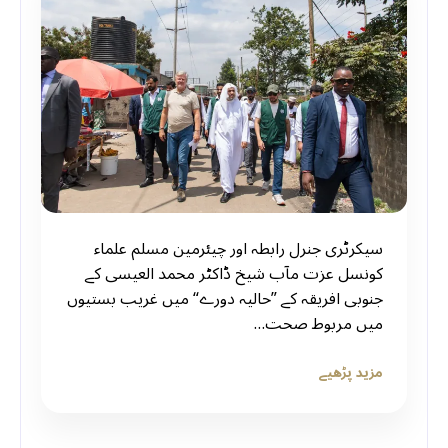
سیکرٹری جنرل رابطہ اور چیئرمین مسلم علماء
کونسل عزت مآب شیخ ڈاکٹر محمد العيسى کے
جنوبی افریقہ کے ”حالیہ دورے“ میں غریب بستیوں
میں مربوط صحت…
مزید پڑھیے