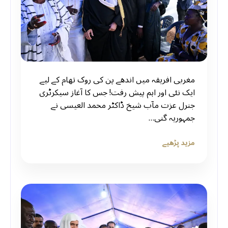
مغربی افریقہ میں اندھے پن کی روک تھام کے لیے
ایک نئی اور اہم پیش رفت! جس کا آغاز سیکرٹری
جنرل عزت مآب شیخ ڈاکٹر محمد العیسی نے
جمہوریہ گنی…
مزید پڑھیے