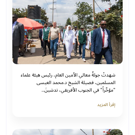
شهدتْ جولةُ معالي الأمين العام، رئيس هيئة علماء
المسلمين، فضيلة الشيخ د.⁧‫محمد العيسى‬⁩ ‬⁩
"مؤخّراً" في الجنوب الأفريقي، تدشينَ...
إقرأ المزيد