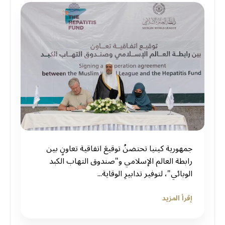
جمهورية كينيا تحتضنُ توقيعَ اتفاقية تعاونٍ بين
⁧‫رابطة العالم الإسلامي‬⁩ و"صندوق التهاب الكبد
الوبائي"، لتوفير تدابيرِ الوقاية...
إقرأ المزيد