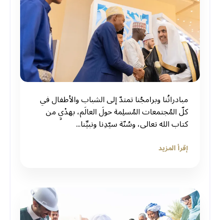
‏مبادراتُنا وبرامجُنا تمتدّ إلى الشباب والأطفال في
كلّ المُجتمعات المُسلِمة حولَ العالَم، بهدْيٍ من
كتاب الله تعالى، وسُنّة سيّدِنا ونبيِّنا...
إقرأ المزيد