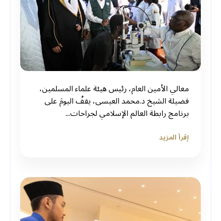
‏معالي الأمين العام، رئيس هيئة علماء المسلمين،
فضيلة الشيخ د.⁧‫محمد العيسى‬⁩‬⁩، يقفُ اليومَ على
برنامج ⁧‫رابطة العالم الإسلامي‬⁩ لجراحات...
إقرأ المزيد