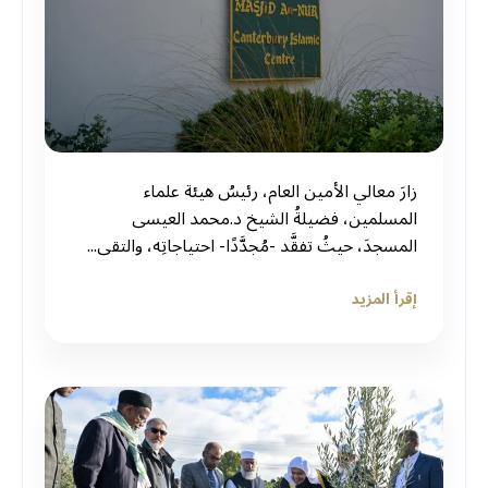
زارَ معالي الأمين العام، رئيسُ هيئة علماء
المسلمين، فضيلةُ الشيخ د.⁧‫محمد العيسى‬⁩‬⁩
المسجدَ، حيثُ تفقَّد -مُجدَّدًا- احتياجاتِه، والتقى...
إقرأ المزيد