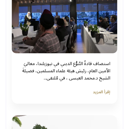
استضاف قادةُ التّنوُّع الديني في نيوزيلندا، معاليَ
الأمين العام، رئيسَ هيئة علماء المسلمين، فضيلةَ
الشيخ د.⁧‫محمد العيسى‬⁩ ‬⁩، في مُلتقى...
إقرأ المزيد