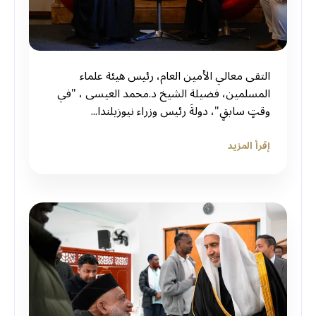
التقى معالي الأمين العام، رئيس هيئة علماء
المسلمين، فضيلة الشيخ د.⁧‫محمد العيسى‬⁩ ‬⁩، "في
وقتٍ سابقٍ"، دولةَ رئيس وزراء نيوزيلندا...
إقرأ المزيد