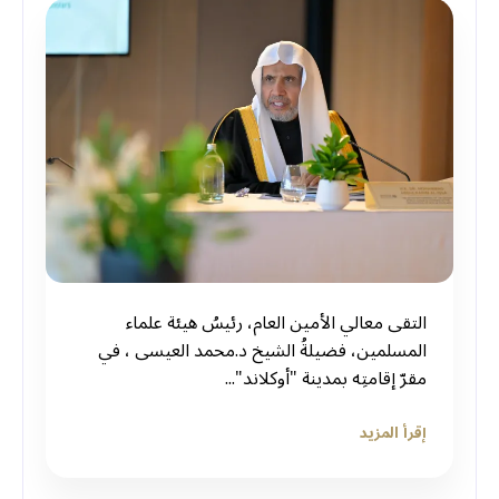
التقى معالي الأمين العام، رئيسُ هيئة علماء
المسلمين، فضيلةُ الشيخ د.⁧‫محمد العيسى‬⁩ ‬⁩، في
مقرّ إقامتِه بمدينة "أوكلاند"...
إقرأ المزيد