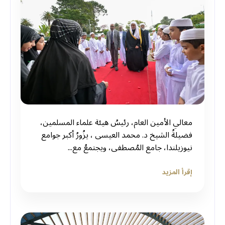
معالي الأمين العام، رئيسُ هيئة علماء المسلمين،
فضيلةُ الشيخ د. ⁧‫محمد العيسى‬⁩ ‬⁩، يزُورُ أكبر جوامع
نيوزيلندا، جامع المُصطفى، ويجتمعُ مع...
إقرأ المزيد