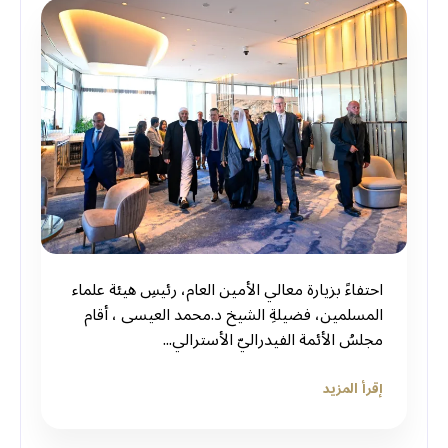
احتفاءً بزيارة معالي الأمين العام، رئيسِ هيئة علماء
المسلمين، فضيلةِ الشيخ د.⁧‫محمد العيسى‬⁩ ‬⁩، أقام
مجلسُ الأئمة الفيدراليّ الأسترالي...
إقرأ المزيد