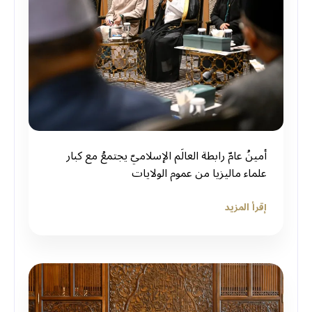
أمينُ عامّ رابطة العالَم الإسلاميّ يجتمعُ مع كبار
علماء ماليزيا من عموم الولايات
إقرأ المزيد