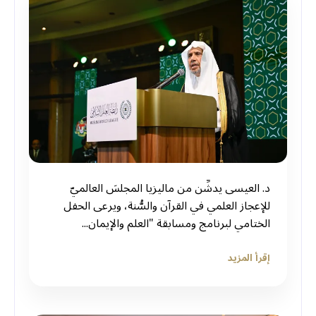
د. العيسى يدشِّن من ماليزيا المجلسَ العالميّ
للإعجاز العلمي في القرآن والسُّنة، ويرعى الحفل
الختامي لبرنامج ومسابقة "العلم والإيمان...
إقرأ المزيد