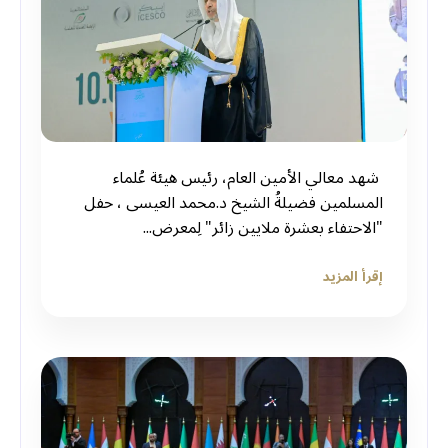
‏ شهد معالي الأمين العام، رئيس هيئة عُلماء
المسلمين فضيلةُ الشيخ د.⁧‫محمد العيسى‬⁩ ‬⁩، حفل
"الاحتفاء بعشرة ملايين زائر" لِمعرض...
إقرأ المزيد