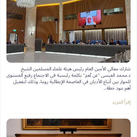
n
k
s
p
k
t
‏شارك معالي الأمين العام رئيس هيئة علماء المسلمين الشيخ
د.⁧‫محمد العيسى‬⁩‬⁩ "عن بُعدٍ" بكلمة رئيسية في الاجتماع رفيع المستوى
للحوار بين أتباع الأديان في العاصمة الإيطالية روما، وذلك لتفعيل
أهم بنود خطة...
إقرأ المزيد