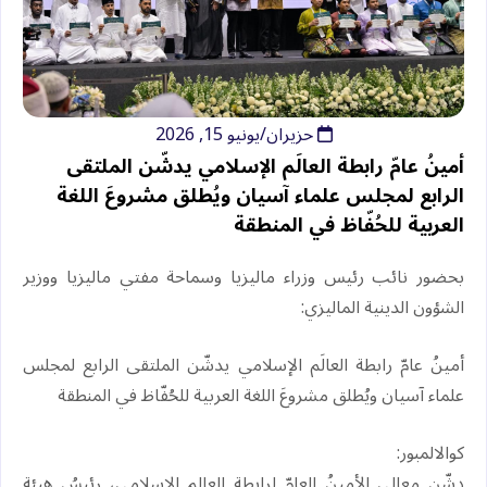
حزيران/يونيو 15, 2026
أمينُ عامّ رابطة العالَم الإسلامي يدشّن الملتقى
الرابع لمجلس علماء آسيان ويُطلق مشروعَ اللغة
العربية للحُفّاظ في المنطقة
بحضور نائب رئيس وزراء ماليزيا وسماحة مفتي ماليزيا ووزير
الشؤون الدينية الماليزي:
أمينُ عامّ رابطة العالَم الإسلامي يدشّن الملتقى الرابع لمجلس
علماء آسيان ويُطلق مشروعَ اللغة العربية للحُفّاظ في المنطقة
كوالالمبور:
‏دشّن معالي الأمينُ العامّ لرابطة العالم الإسلامي، رئيسُ هيئة