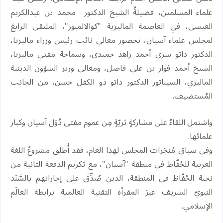
علماء المسلمين، فضيلةُ الشيخ الدكتور محمد بن عبدالكريم
العيسى، في العاصمة الماليزية "كوالالمبور"، الملتقى الرابعَ
لمجلس علماء آسيان، بحضور معالي نائب رئيس وزراء ماليزيا،
الدكتور داتو سري أحمد زاهد حميدي، وسماحة مفتي ماليزيا،
الشيخ أحمد فواز بن علي فاضل، ومعالي وزير الشؤون الدينية
الماليزي، السيناتور الدكتور داتو ذو الكفل حسن، من الجانب
المُستضيف.
واشتمل اللقاءُ على مشاركةٍ ثريّةٍ مِن عموم مفتي دُوَل آسيان وكبار
علمائها.
وفي سياق مُنجَزات المجلس لهذا العام، فقد أُطلق مشروعُ اللغة
العربية للحُفّاظ في منطقة "آسيان"، مع تكريم الدفعة الثانية من
نخبة الحُفّاظ في المنطقة، الذين صُدِّقَ على إجازاتهم بالسَّنَد
النبويّ الشريف عبرَ المقرأة التقنية العالمية برابطة العالَم
الإسلامي.