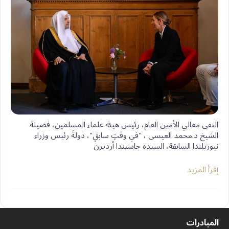
التقى معالي الأمين العام، رئيس هيئة علماء المسلمين، فضيلة
الشيخ د.⁧‫محمد العيسى‬⁩ ‬⁩، "في وقتٍ سابقٍ"، دولةَ رئيس وزراء
نيوزيلندا السابقة، السيدة جاسيندا أرديرن
إقرأ المزيد
المبادرات